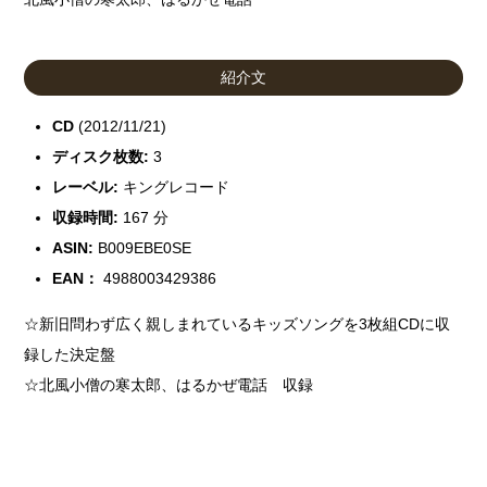
紹介文
CD
(2012/11/21)
ディスク枚数:
3
レーベル:
キングレコード
収録時間:
167 分
ASIN:
B009EBE0SE
EAN：
4988003429386
☆新旧問わず広く親しまれているキッズソングを3枚組CDに収
録した決定盤
☆北風小僧の寒太郎、はるかぜ電話 収録