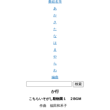
番組名等
あ
か
さ
た
な
は
ま
や
ら
わ
編曲
か行
こちらいそがし動物園１ ２BGM
作曲 福田和禾子