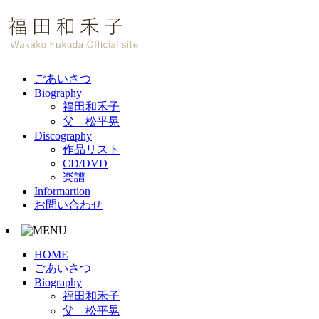
ごあいさつ
Biography
福田和禾子
父 松平晃
Discography
作品リスト
CD/DVD
楽譜
Informartion
お問い合わせ
HOME
ごあいさつ
Biography
福田和禾子
父 松平晃