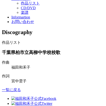
作品リスト
CD/DVD
楽譜
Informartion
お問い合わせ
Discography
作品リスト
千葉県柏市立高柳中学校校歌
作曲
福田和禾子
作詞
宮中雲子
一覧に戻る