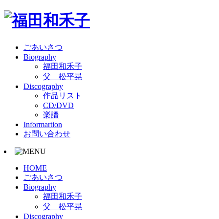
ごあいさつ
Biography
福田和禾子
父 松平晃
Discography
作品リスト
CD/DVD
楽譜
Informartion
お問い合わせ
HOME
ごあいさつ
Biography
福田和禾子
父 松平晃
Discography