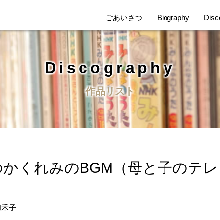
ごあいさつ
Biography
Disc
Discography
作品リスト
のかくれみのBGM（母と子のテレ
和禾子