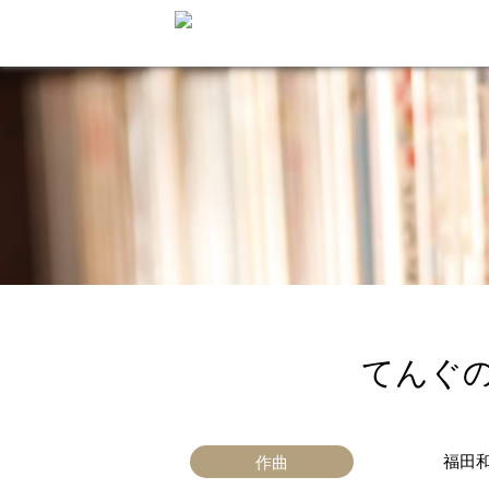
てんぐ
福田
作曲