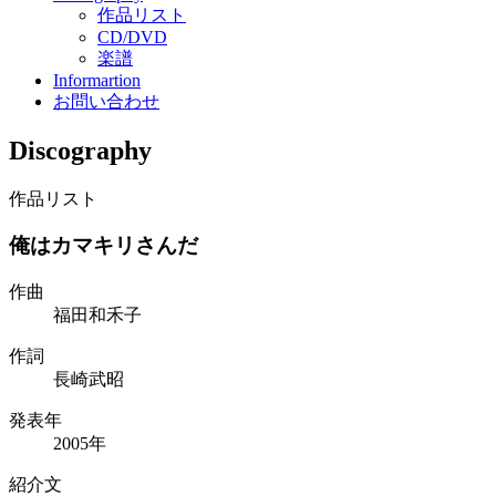
作品リスト
CD/DVD
楽譜
Informartion
お問い合わせ
Discography
作品リスト
俺はカマキリさんだ
作曲
福田和禾子
作詞
長崎武昭
発表年
2005年
紹介文