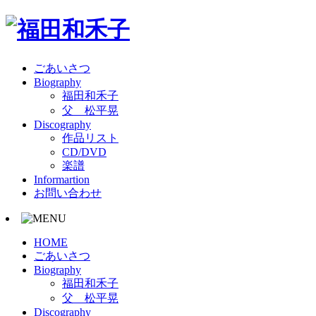
ごあいさつ
Biography
福田和禾子
父 松平晃
Discography
作品リスト
CD/DVD
楽譜
Informartion
お問い合わせ
HOME
ごあいさつ
Biography
福田和禾子
父 松平晃
Discography