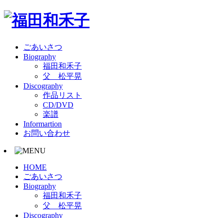
ごあいさつ
Biography
福田和禾子
父 松平晃
Discography
作品リスト
CD/DVD
楽譜
Informartion
お問い合わせ
HOME
ごあいさつ
Biography
福田和禾子
父 松平晃
Discography