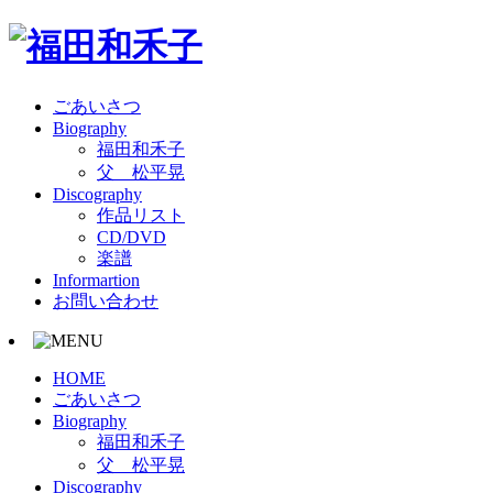
ごあいさつ
Biography
福田和禾子
父 松平晃
Discography
作品リスト
CD/DVD
楽譜
Informartion
お問い合わせ
HOME
ごあいさつ
Biography
福田和禾子
父 松平晃
Discography