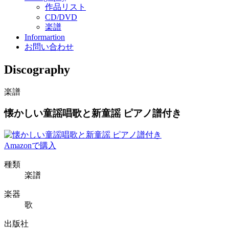
作品リスト
CD/DVD
楽譜
Informartion
お問い合わせ
Discography
楽譜
懐かしい童謡唱歌と新童謡 ピアノ譜付き
Amazonで購入
種類
楽譜
楽器
歌
出版社