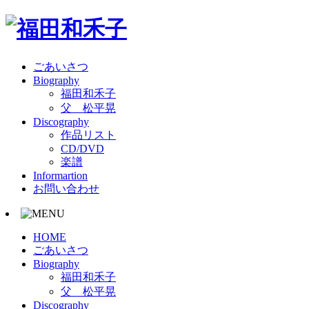
ごあいさつ
Biography
福田和禾子
父 松平晃
Discography
作品リスト
CD/DVD
楽譜
Informartion
お問い合わせ
HOME
ごあいさつ
Biography
福田和禾子
父 松平晃
Discography