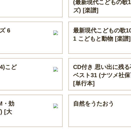
(最新現代こどもの歌1
ズ) [楽譜]
ズ 6
最新現代こどもの歌1
1 こどもと動物 [楽譜]
4)こど
CD付き 思い出に残
ベスト31 (ナツメ社
[単行本]
M・効
自然をうたおう
 [大