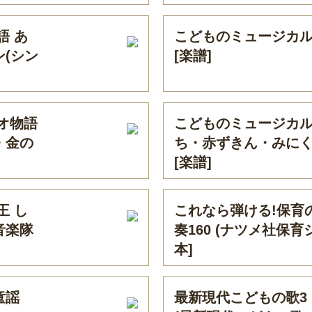
語 あ
こどものミュージカル
(シン
[楽譜]
オ物語
こどものミュージカル
・金の
ち・赤ずきん・みに
[楽譜]
王 し
これなら弾ける!保育
音楽隊
奏160 (ナツメ社保育
本]
童謡
最新現代こどもの歌3