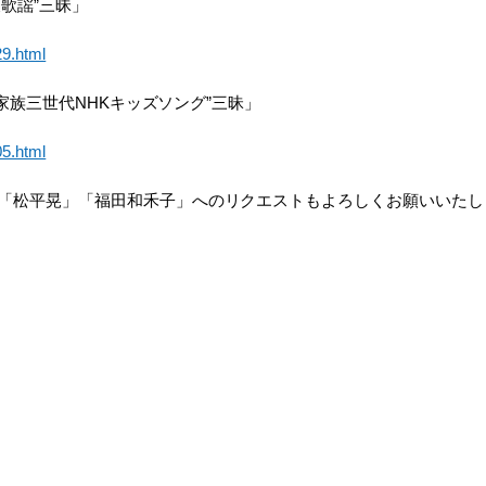
後歌謡”三昧」
29.html
“家族三世代NHKキッズソング”三昧」
05.html
「松平晃」「福田和禾子」へのリクエストもよろしくお願いいたし