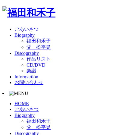
ごあいさつ
Biography
福田和禾子
父 松平晃
Discography
作品リスト
CD/DVD
楽譜
Informartion
お問い合わせ
HOME
ごあいさつ
Biography
福田和禾子
父 松平晃
Discography