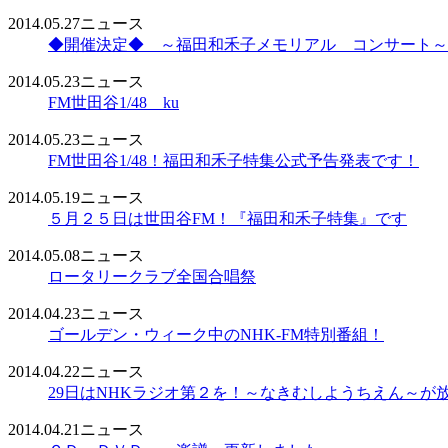
2014.05.27
ニュース
◆開催決定◆ ～福田和禾子メモリアル コンサート～
2014.05.23
ニュース
FM世田谷1/48 ku
2014.05.23
ニュース
FM世田谷1/48！福田和禾子特集公式予告発表です！
2014.05.19
ニュース
５月２５日は世田谷FM！『福田和禾子特集』です
2014.05.08
ニュース
ロータリークラブ全国合唱祭
2014.04.23
ニュース
ゴールデン・ウィーク中のNHK-FM特別番組！
2014.04.22
ニュース
29日はNHKラジオ第２を！～なきむしようちえん～が
2014.04.21
ニュース