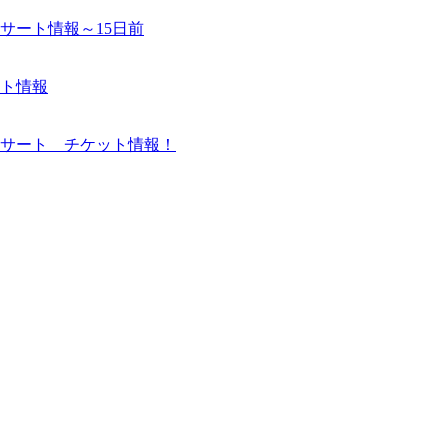
サート情報～15日前
ト情報
サート チケット情報！