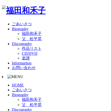
ごあいさつ
Biography
福田和禾子
父 松平晃
Discography
作品リスト
CD/DVD
楽譜
Informartion
お問い合わせ
HOME
ごあいさつ
Biography
福田和禾子
父 松平晃
Discography