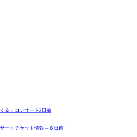
くる』コンサート2日前
サートチケット情報～８日前！