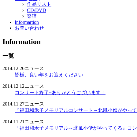
作品リスト
CD/DVD
楽譜
Informartion
お問い合わせ
Information
一覧
2014.12.26
ニュース
皆様、良い年をお迎えください
2014.12.12
ニュース
コンサート終了~ありがとうございます！
2014.11.27
ニュース
『福田和禾子メモリアルコンサート～北風小僧がやって
2014.11.21
ニュース
『福田和禾子メモリアル～北風小僧がやってくる』コン